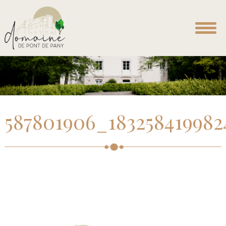
587801906_183258419982