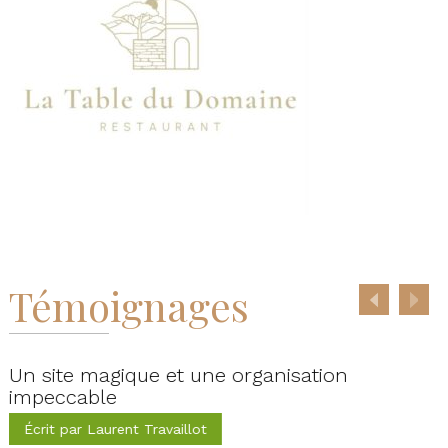
Témoignages
 site magique et une organisation
Extr
peccable
Écr
crit par Laurent Travaillot