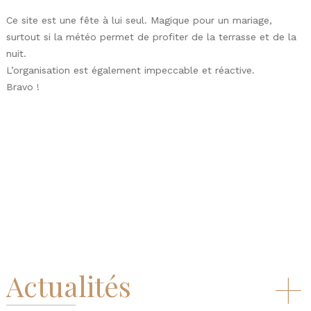
S
Ce site est une fête à lui seul. Magique pour un mariage,
ur
t
surtout si la météo permet de profiter de la terrasse et de la
…
M
nuit.
r
L’organisation est également impeccable et réactive.
g
Bravo !
n
m
D
+
Actualités